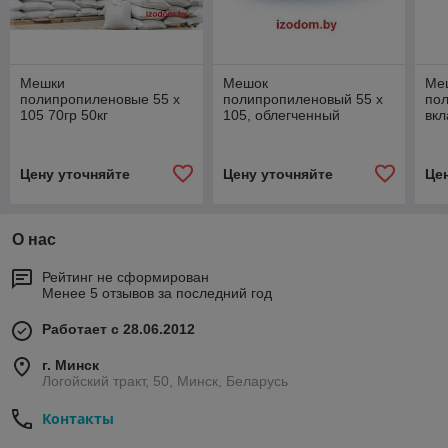
Мешки
Мешок
Ме
полипропиленовые 55 х
полипропиленовый 55 х
по
105 70гр 50кг
105, облегченный
вк
Цену уточняйте
Цену уточняйте
Це
О нас
Рейтинг не сформирован
Менее 5 отзывов за последний год
Работает с 28.06.2012
г. Минск
Логойский тракт, 50, Минск, Беларусь
Контакты