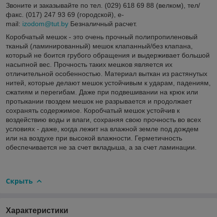
Звоните и заказывайте по тел. (029) 618 69 88 (велком), тел/
факс. (017) 247 93 69 (городской), e-
mail:
izodom@tut.by
Безналичный расчет.
Коробчатый мешок - это очень прочный полипропиленовый
тканый (ламинированный) мешок клапанный/без клапана,
который не боится грубого обращения и выдерживает большой
насыпной вес. Прочность таких мешков является их
отличительной особенностью. Материал выткан из растянутых
нитей, которые делают мешок устойчивым к ударам, падениям,
сжатиям и перегибам. Даже при подвешивании на крюк или
протыкании гвоздем мешок не разрывается и продолжает
сохранять содержимое. Коробчатый мешок устойчив к
воздействию воды и влаги, сохраняя свою прочность во всех
условиях - даже, когда лежит на влажной земле под дождем
или на воздухе при высокой влажности. Герметичность
обеспечивается не за счет вкладыша, а за счет ламинации.
Скрыть
Характеристики