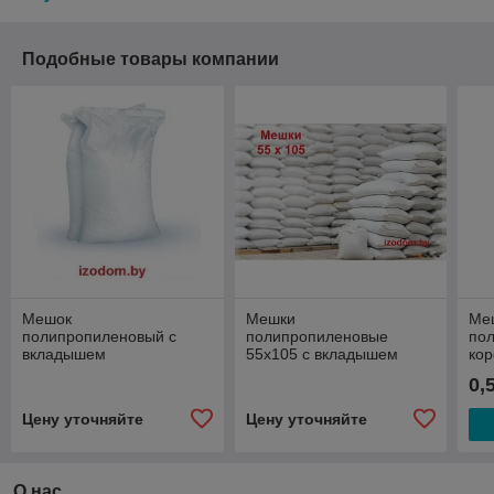
Подобные товары компании
Мешок
Мешки
Ме
полипропиленовый с
полипропиленовые
по
вкладышем
55х105 с вкладышем
кор
кл
0,
Цену уточняйте
Цену уточняйте
О нас