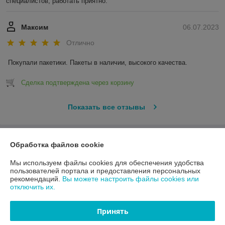
специалистов, работать приятно.
Максим
06.07.2023
Отлично
Покупали пакетики. Пакеты в наличии, высокого качества.
Сделка подтверждена через корзину
Показать все отзывы
О нас
Обработка файлов cookie
Мы используем файлы cookies для обеспечения удобства
Контакты
пользователей портала и предоставления персональных
рекомендаций.
Вы можете настроить файлы cookies или
отключить их.
Доставка и оплата
Принять
График работы