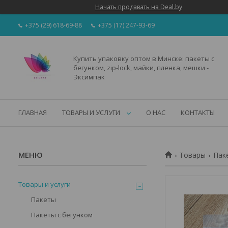
Начать продавать на Deal.by
+375 (29) 618-69-88
+375 (17) 247-93-69
Купить упаковку оптом в Минске: пакеты с
бегунком, zip-lock, майки, пленка, мешки -
Эксимпак
ГЛАВНАЯ
ТОВАРЫ И УСЛУГИ
О НАС
КОНТАКТЫ
Товары
Паке
Товары и услуги
Пакеты
Пакеты с бегунком