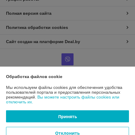
Полная версия сайта
Политика обработки cookies
Сайт создан на платформе Deal.by
Обработка файлов cookie
Информация для покупателя
Мы используем файлы cookies для обеспечения удобства
Юридическое лицо:
Общество с ограниченной ответственностью
пользователей портала и предоставления персональных
«Эксимпак»
рекомендаций.
Вы можете настроить файлы cookies или
220125, Республика Беларусь, г.Минск, ул.Городецкая, д.44, пом.155А
отключить их.
Регистрационный номер ЕГР: 193733847
Принять
УНП: 193733847
Регистрационный орган: Минский горисполком
Отклонить