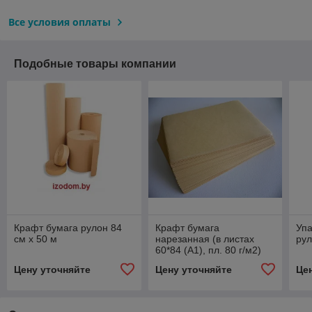
Все условия оплаты
Подобные товары компании
Крафт бумага рулон 84
Крафт бумага
Упа
см х 50 м
нарезанная (в листах
ру
60*84 (А1), пл. 80 г/м2)
(любой формат)
Цену уточняйте
Цену уточняйте
Це